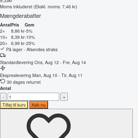
9
,
33
kr
Moms inkluderet
(Ekskl. moms: 7,46 kr)
Mængderabatter
Antal
Pris
Gem
2+
8,86 kr
-5%
10+
8,39 kr
-10%
20+
6,99 kr
-25%
På lager - Afsendes straks
Standardlevering
Ons, Aug 12 - Fre, Aug 14
Ekspreslevering
Man, Aug 10 - Tir, Aug 11
30 dages returret
Antal
-
+
Tilføj til kurv
Køb nu