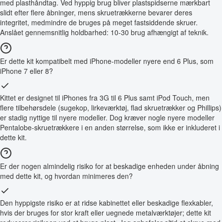
med plasthåndtag. Ved hyppig brug bliver plastspidserne mærkbart
slidt efter flere åbninger, mens skruetrækkerne bevarer deres
integritet, medmindre de bruges på meget fastsiddende skruer.
Anslået gennemsnitlig holdbarhed: 10-30 brug afhængigt af teknik.
Er dette kit kompatibelt med iPhone-modeller nyere end 6 Plus, som
iPhone 7 eller 8?
Kittet er designet til iPhones fra 3G til 6 Plus samt iPod Touch, men
flere tilbehørsdele (sugekop, lirkeværktøj, flad skruetrækker og Phillips)
er stadig nyttige til nyere modeller. Dog kræver nogle nyere modeller
Pentalobe-skruetrækkere i en anden størrelse, som ikke er inkluderet i
dette kit.
Er der nogen almindelig risiko for at beskadige enheden under åbning
med dette kit, og hvordan minimeres den?
Den hyppigste risiko er at ridse kabinettet eller beskadige flexkabler,
hvis der bruges for stor kraft eller uegnede metalværktøjer; dette kit