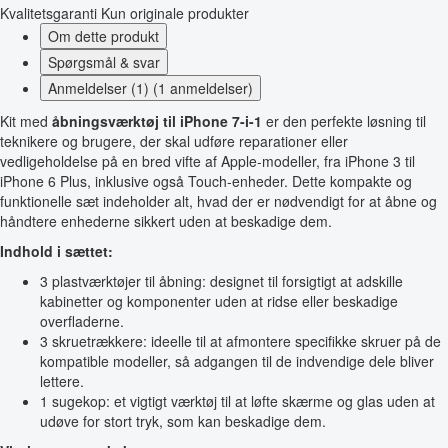
Kvalitetsgaranti
Kun originale produkter
Om dette produkt
Spørgsmål & svar
Anmeldelser (1) (1 anmeldelser)
Kit med
åbningsværktøj til iPhone 7-i-1
er den perfekte løsning til
teknikere og brugere, der skal udføre reparationer eller
vedligeholdelse på en bred vifte af Apple-modeller, fra iPhone 3 til
iPhone 6 Plus, inklusive også Touch-enheder. Dette kompakte og
funktionelle sæt indeholder alt, hvad der er nødvendigt for at åbne og
håndtere enhederne sikkert uden at beskadige dem.
Indhold i sættet:
3 plastværktøjer til åbning: designet til forsigtigt at adskille
kabinetter og komponenter uden at ridse eller beskadige
overfladerne.
3 skruetrækkere: ideelle til at afmontere specifikke skruer på de
kompatible modeller, så adgangen til de indvendige dele bliver
lettere.
1 sugekop: et vigtigt værktøj til at løfte skærme og glas uden at
udøve for stort tryk, som kan beskadige dem.