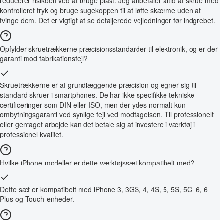
reducerer risikoen ved at bruge plast. Jeg anbefaler altid at skrue med
kontrolleret tryk og bruge sugekoppen til at løfte skærme uden at
tvinge dem. Det er vigtigt at se detaljerede vejledninger før indgrebet.
Opfylder skruetrækkerne præcisionsstandarder til elektronik, og er der
garanti mod fabrikationsfejl?
Skruetrækkerne er af grundlæggende præcision og egner sig til
standard skruer i smartphones. De har ikke specifikke tekniske
certificeringer som DIN eller ISO, men der ydes normalt kun
ombytningsgaranti ved synlige fejl ved modtagelsen. Til professionelt
eller gentaget arbejde kan det betale sig at investere i værktøj i
professionel kvalitet.
Hvilke iPhone-modeller er dette værktøjssæt kompatibelt med?
Dette sæt er kompatibelt med iPhone 3, 3GS, 4, 4S, 5, 5S, 5C, 6, 6
Plus og Touch-enheder.