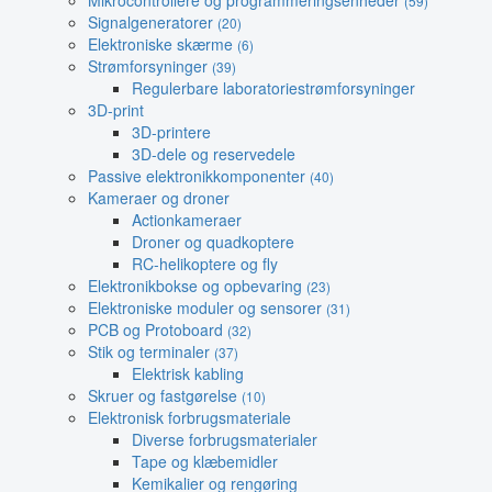
Mikrocontrollere og programmeringsenheder
(59)
Signalgeneratorer
(20)
Elektroniske skærme
(6)
Strømforsyninger
(39)
Regulerbare laboratoriestrømforsyninger
3D-print
3D-printere
3D-dele og reservedele
Passive elektronikkomponenter
(40)
Kameraer og droner
Actionkameraer
Droner og quadkoptere
RC-helikoptere og fly
Elektronikbokse og opbevaring
(23)
Elektroniske moduler og sensorer
(31)
PCB og Protoboard
(32)
Stik og terminaler
(37)
Elektrisk kabling
Skruer og fastgørelse
(10)
Elektronisk forbrugsmateriale
Diverse forbrugsmaterialer
Tape og klæbemidler
Kemikalier og rengøring