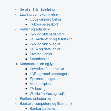
Se alle IT & Tilslutning
Lagring og hukommelse
Opbevaringstilbehør
Hukommelseskort
Kabler og adaptere
Lyd- og videoadaptere
USB-adaptere og tilslutning
Lyd- og videokabler
USB- og datakabler
Diverse kabler
Strømkabler
Kommunikation og lyd
Hovedtelefoner og lyd
LNB og satellitmodtagere
Fjernbetjeninger
Medieafspillere
TV-beslag
Walkie Talkies og radio
Perifere enheder
(9)
Bærbare computere og tilbehør
(6)
Bærbar-batterier