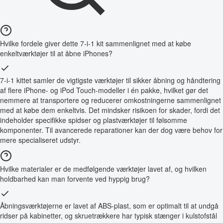
Hvilke fordele giver dette 7-i-1 kit sammenlignet med at købe
enkeltværktøjer til at åbne iPhones?
7-i-1 kittet samler de vigtigste værktøjer til sikker åbning og håndtering
af flere iPhone- og iPod Touch-modeller i én pakke, hvilket gør det
nemmere at transportere og reducerer omkostningerne sammenlignet
med at købe dem enkeltvis. Det mindsker risikoen for skader, fordi det
indeholder specifikke spidser og plastværktøjer til følsomme
komponenter. Til avancerede reparationer kan der dog være behov for
mere specialiseret udstyr.
Hvilke materialer er de medfølgende værktøjer lavet af, og hvilken
holdbarhed kan man forvente ved hyppig brug?
Åbningsværktøjerne er lavet af ABS-plast, som er optimalt til at undgå
ridser på kabinetter, og skruetrækkere har typisk stænger i kulstofstål